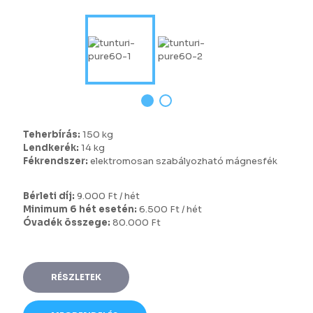
Teherbírás:
150 kg
Lendkerék:
14 kg
Fékrendszer:
elektromosan szabályozható mágnesfék
Bérleti díj:
9.000 Ft / hét
Minimum 6 hét esetén:
6.500 Ft / hét
Óvadék összege:
80.000 Ft
RÉSZLETEK