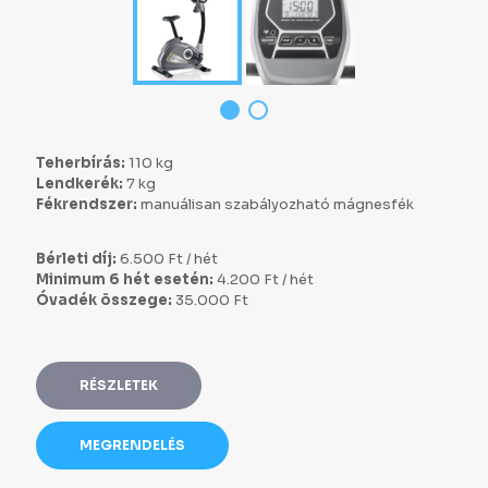
Teherbírás:
110 kg
Lendkerék:
7 kg
Fékrendszer:
manuálisan szabályozható mágnesfék
Bérleti díj:
6.500 Ft / hét
Minimum 6 hét esetén:
4.200 Ft / hét
Óvadék összege:
35.000 Ft
RÉSZLETEK
MEGRENDELÉS