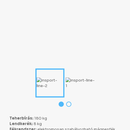
Teherbírás:
180 kg
Lendkerék:
8 kg
Fékrendszer:
elektromosan szabályozható mágnesfék