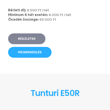
Bérleti díj:
8.500 Ft / hét
Minimum 6 hét esetén:
6.000 Ft / hét
Óvadék összege:
65.000 Ft
RÉSZLETEK
MEGRENDELÉS
Tunturi E50R