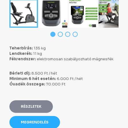
Teherbírás:
135 kg
Lendkerék:
11 kg
Fékrendszer:
elektromosan szabályozható mágnesfék
Bérleti díj:
8.500 Ft / hét
Minimum 6 hét esetén:
6.000 Ft / hét
Óvadék összege:
70.000 Ft
RÉSZLETEK
MEGRENDELÉS